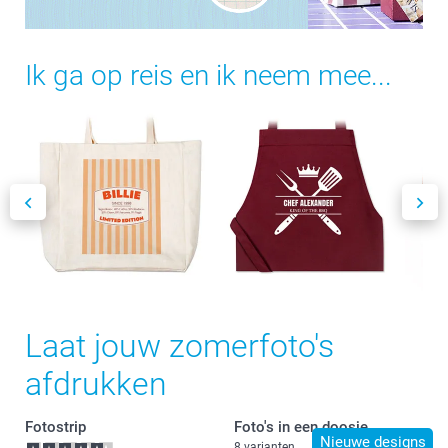
Ik ga op reis en ik neem mee...
Laat jouw zomerfoto's
afdrukken
Fotostrip
Foto's in een doosje
Nieuwe designs
8 varianten