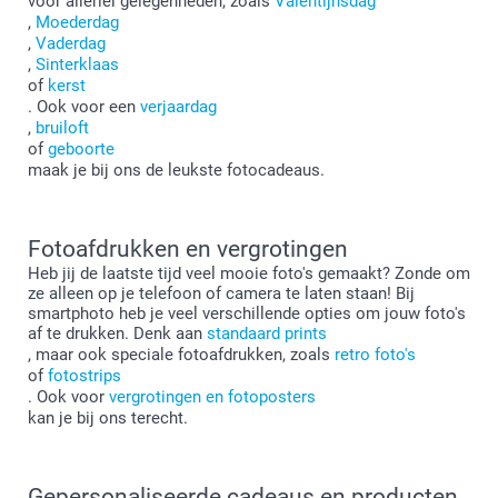
voor allerlei gelegenheden, zoals
Valentijnsdag
,
Moederdag
,
Vaderdag
,
Sinterklaas
of
kerst
. Ook voor een
verjaardag
,
bruiloft
of
geboorte
maak je bij ons de leukste fotocadeaus.
Fotoafdrukken en vergrotingen
Heb jij de laatste tijd veel mooie foto's gemaakt? Zonde om
ze alleen op je telefoon of camera te laten staan! Bij
smartphoto heb je veel verschillende opties om jouw foto's
af te drukken. Denk aan
standaard prints
, maar ook speciale fotoafdrukken, zoals
retro foto's
of
fotostrips
. Ook voor
vergrotingen en fotoposters
kan je bij ons terecht.
Gepersonaliseerde cadeaus en producten