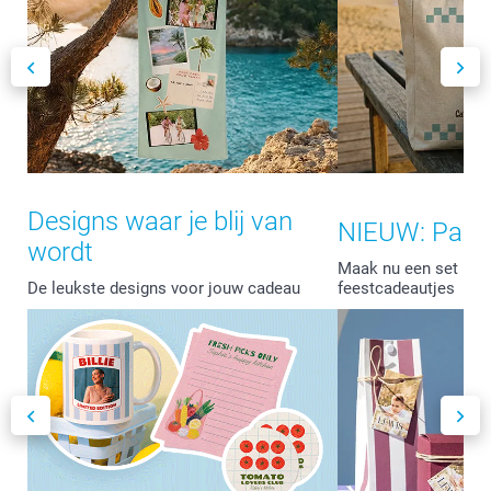
Designs waar je blij van
NIEUW: Part
wordt
Maak nu een set met
De leukste designs voor jouw cadeau
feestcadeautjes