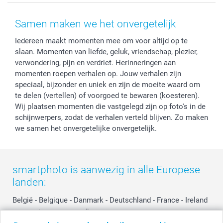
Voorwaarden
Mijn account
Kerst
Herroepingsrecht
Mijn orderstatus
Baby
Samen maken we het onvergetelijk
Privacy
smartbonus
Moederdag
Iedereen maakt momenten mee om voor altijd op te
Cookiebeleid
smartfriends
Vaderdag
slaan. Momenten van liefde, geluk, vriendschap, plezier,
Reviews
service@smartphoto.nl
Huwelijk
verwondering, pijn en verdriet. Herinneringen aan
Prijslijst
Affiliate partnerprogramma
momenten roepen verhalen op. Jouw verhalen zijn
Investor Relations
Partnerships
speciaal, bijzonder en uniek en zijn de moeite waard om
te delen (vertellen) of voorgoed te bewaren (koesteren).
Influencer partnerprogramma
Wij plaatsen momenten die vastgelegd zijn op foto's in de
schijnwerpers, zodat de verhalen verteld blijven. Zo maken
we samen het onvergetelijke onvergetelijk.
smartphoto is aanwezig in alle Europese
landen:
België
-
Belgique
-
Danmark
-
Deutschland
-
France
-
Ireland
-
Nederland
-
Norge
-
Österreich
-
Schweiz
-
Suisse
-