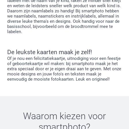
labelen met de naam van je kind, raken ze minder snel kwijt
en weten de leidsters sneller welk product van welk kind is.
Daarom zijn naamlabels zo handig! Bij smartphoto hebben
we naamlabels, naamstickers en instrijklabels, allemaal in
diverse leuke thema's en designs. Ook handig voor naar de
basisschool, bijvoorbeeld om de broodtrommel mee te
labelen.
De leukste kaarten maak je zelf!
Of je nou een felicitatiekaartje, uitnodiging voor een feestje
of geboortekaartje wil maken: bij smartphoto maak je het
extra speciaal door er je eigen draai aan te geven. Met onze
mooie designs en jouw foto's en teksten maak je
eenvoudig de mooiste fotokaarten. Leuk en origineel!
Waarom kiezen voor
smartphoto
?