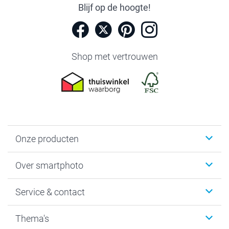
Blijf op de hoogte!
Shop met vertrouwen
Onze producten
Foto's afdrukken
Over smartphoto
Fotoboeken
Wanddecoratie
smartphoto
Service & contact
Fotocadeaus
Vacatures
Kalenders & agenda's
Sitemap
Service & Contact
Thema's
Kaarten
Bestelproces
Tevredenheidsgarantie