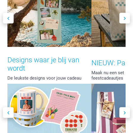
Designs waar je blij van
NIEUW: Part
wordt
Maak nu een set met
De leukste designs voor jouw cadeau
feestcadeautjes