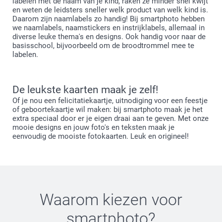
labelen met de naam van je kind, raken ze minder snel kwijt
en weten de leidsters sneller welk product van welk kind is.
Daarom zijn naamlabels zo handig! Bij smartphoto hebben
we naamlabels, naamstickers en instrijklabels, allemaal in
diverse leuke thema's en designs. Ook handig voor naar de
basisschool, bijvoorbeeld om de broodtrommel mee te
labelen.
De leukste kaarten maak je zelf!
Of je nou een felicitatiekaartje, uitnodiging voor een feestje
of geboortekaartje wil maken: bij smartphoto maak je het
extra speciaal door er je eigen draai aan te geven. Met onze
mooie designs en jouw foto's en teksten maak je
eenvoudig de mooiste fotokaarten. Leuk en origineel!
Waarom kiezen voor
smartphoto
?