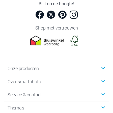
Blijf op de hoogte!
Shop met vertrouwen
Onze producten
Foto's afdrukken
Over smartphoto
Fotoboeken
Wanddecoratie
smartphoto
Service & contact
Fotocadeaus
Vacatures
Kalenders & agenda's
Sitemap
Service & Contact
Thema's
Kaarten
Bestelproces
Tevredenheidsgarantie