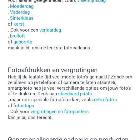
voor allerlei gelegenheden, zoals
Valentijnsdag
,
Moederdag
,
Vaderdag
,
Sinterklaas
of
kerst
. Ook voor een
verjaardag
,
bruiloft
of
geboorte
maak je bij ons de leukste fotocadeaus.
Fotoafdrukken en vergrotingen
Heb jij de laatste tijd veel mooie foto's gemaakt? Zonde om
ze alleen op je telefoon of camera te laten staan! Bij
smartphoto heb je veel verschillende opties om jouw foto's
af te drukken. Denk aan
standaard prints
, maar ook speciale fotoafdrukken, zoals
retro foto's
of
fotostrips
. Ook voor
vergrotingen en fotoposters
kan je bij ons terecht.
Gepersonaliseerde cadeaus en producten