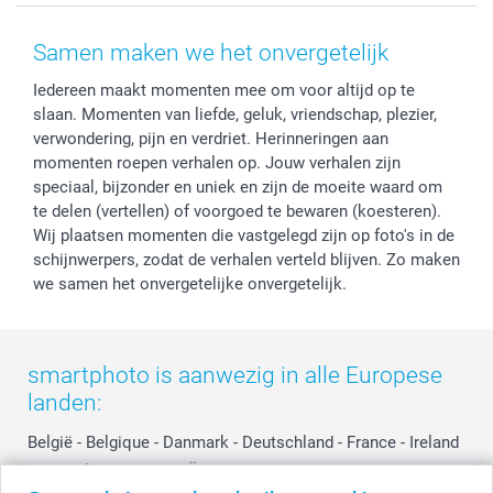
Voorwaarden
Mijn account
Kerst
Herroepingsrecht
Mijn orderstatus
Baby
Samen maken we het onvergetelijk
Privacy
smartbonus
Moederdag
Iedereen maakt momenten mee om voor altijd op te
Cookiebeleid
smartfriends
Vaderdag
slaan. Momenten van liefde, geluk, vriendschap, plezier,
Reviews
service@smartphoto.nl
Huwelijk
verwondering, pijn en verdriet. Herinneringen aan
Prijslijst
Affiliate partnerprogramma
momenten roepen verhalen op. Jouw verhalen zijn
Investor Relations
Partnerships
speciaal, bijzonder en uniek en zijn de moeite waard om
te delen (vertellen) of voorgoed te bewaren (koesteren).
Influencer partnerprogramma
Wij plaatsen momenten die vastgelegd zijn op foto's in de
schijnwerpers, zodat de verhalen verteld blijven. Zo maken
we samen het onvergetelijke onvergetelijk.
smartphoto is aanwezig in alle Europese
landen:
België
-
Belgique
-
Danmark
-
Deutschland
-
France
-
Ireland
-
Nederland
-
Norge
-
Österreich
-
Schweiz
-
Suisse
-