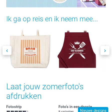
Ik ga op reis en ik neem mee...
Laat jouw zomerfoto's
afdrukken
Fotostrip
Foto's in een doosje
Nieuwe designs
8 varianten