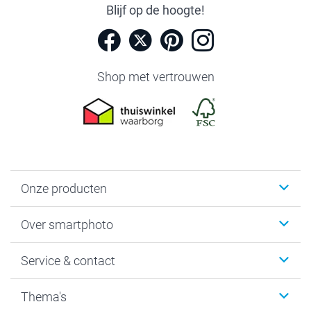
Blijf op de hoogte!
Shop met vertrouwen
Onze producten
Foto's afdrukken
Over smartphoto
Fotoboeken
Wanddecoratie
smartphoto
Service & contact
Fotocadeaus
Vacatures
Kalenders & agenda's
Sitemap
Service & Contact
Thema's
Kaarten
Bestelproces
Tevredenheidsgarantie