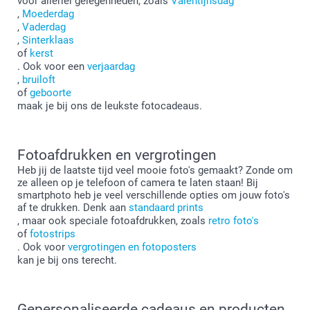
voor allerlei gelegenheden, zoals
Valentijnsdag
,
Moederdag
,
Vaderdag
,
Sinterklaas
of
kerst
. Ook voor een
verjaardag
,
bruiloft
of
geboorte
maak je bij ons de leukste fotocadeaus.
Fotoafdrukken en vergrotingen
Heb jij de laatste tijd veel mooie foto's gemaakt? Zonde om
ze alleen op je telefoon of camera te laten staan! Bij
smartphoto heb je veel verschillende opties om jouw foto's
af te drukken. Denk aan
standaard prints
, maar ook speciale fotoafdrukken, zoals
retro foto's
of
fotostrips
. Ook voor
vergrotingen en fotoposters
kan je bij ons terecht.
Gepersonaliseerde cadeaus en producten