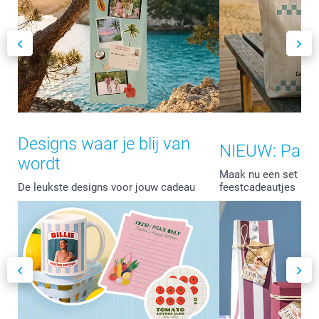
Designs waar je blij van
NIEUW: Part
wordt
Maak nu een set met
De leukste designs voor jouw cadeau
feestcadeautjes