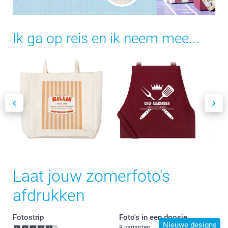
Ik ga op reis en ik neem mee...
Laat jouw zomerfoto's
afdrukken
Fotostrip
Foto's in een doosje
Nieuwe designs
8 varianten