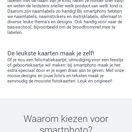
labelen met de naam van je kind, raken ze minder snel kwijt
en weten de leidsters sneller welk product van welk kind is.
Daarom zijn naamlabels zo handig! Bij smartphoto hebben
we naamlabels, naamstickers en instrijklabels, allemaal in
diverse leuke thema's en designs. Ook handig voor naar de
basisschool, bijvoorbeeld om de broodtrommel mee te
labelen.
De leukste kaarten maak je zelf!
Of je nou een felicitatiekaartje, uitnodiging voor een feestje
of geboortekaartje wil maken: bij smartphoto maak je het
extra speciaal door er je eigen draai aan te geven. Met onze
mooie designs en jouw foto's en teksten maak je
eenvoudig de mooiste fotokaarten. Leuk en origineel!
Waarom kiezen voor
smartphoto
?