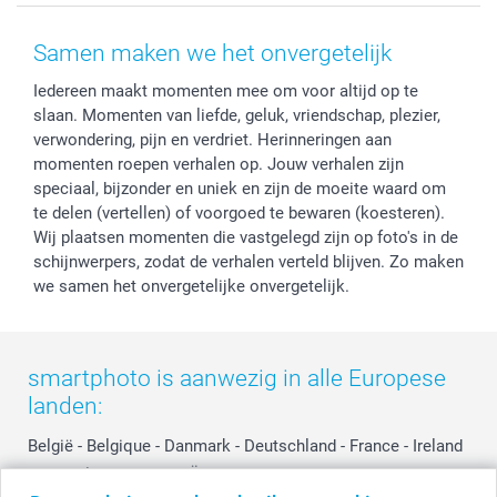
Voorwaarden
Mijn account
Kerst
Herroepingsrecht
Mijn orderstatus
Baby
Samen maken we het onvergetelijk
Privacy
smartbonus
Moederdag
Iedereen maakt momenten mee om voor altijd op te
Cookiebeleid
smartfriends
Vaderdag
slaan. Momenten van liefde, geluk, vriendschap, plezier,
Reviews
service@smartphoto.nl
Huwelijk
verwondering, pijn en verdriet. Herinneringen aan
Prijslijst
Affiliate partnerprogramma
momenten roepen verhalen op. Jouw verhalen zijn
Investor Relations
Partnerships
speciaal, bijzonder en uniek en zijn de moeite waard om
te delen (vertellen) of voorgoed te bewaren (koesteren).
Influencer partnerprogramma
Wij plaatsen momenten die vastgelegd zijn op foto's in de
schijnwerpers, zodat de verhalen verteld blijven. Zo maken
we samen het onvergetelijke onvergetelijk.
smartphoto is aanwezig in alle Europese
landen:
België
-
Belgique
-
Danmark
-
Deutschland
-
France
-
Ireland
-
Nederland
-
Norge
-
Österreich
-
Schweiz
-
Suisse
-