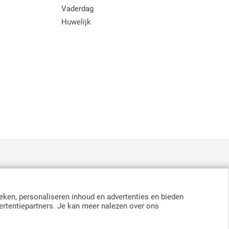
Vaderdag
Huwelijk
:
nd
-
Suomi
-
Sverige
-
United Kingdom
-
Other Countries
eken, personaliseren inhoud en advertenties en bieden
ertentiepartners. Je kan meer nalezen over ons