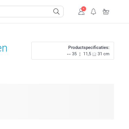
en
Productspecificaties:
35
11,5
31 cm