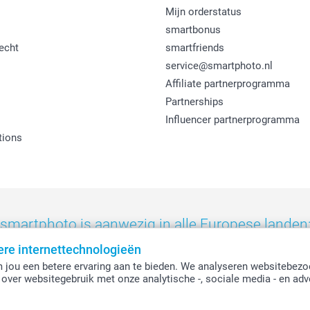
Mijn orderstatus
smartbonus
echt
smartfriends
service@smartphoto.nl
Affiliate partnerprogramma
Partnerships
Influencer partnerprogramma
tions
smartphoto is aanwezig in alle Europese landen
ere internettechnologieën
eland
-
Nederland
-
Norge
-
Österreich
-
Schweiz
-
Suisse
-
Switzerla
 jou een betere ervaring aan te bieden. We analyseren websitebezo
over websitegebruik met onze analytische -, sociale media - en adv
Alle prijzen zijn in EURO (€) inclusief BTW en exclusief verzendkosten.