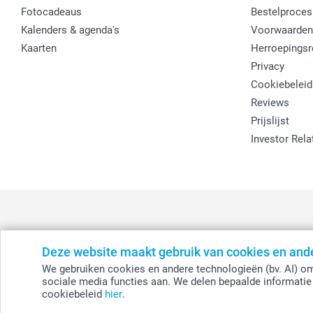
Fotocadeaus
Bestelproces
Kalenders & agenda's
Voorwaarden
Kaarten
Herroepingsr
Privacy
Cookiebeleid
Reviews
Prijslijst
Investor Rela
Deze website maakt gebruik van cookies en and
België
-
Belgique
-
Danmark
-
Deutschland
-
France
-
Ir
We gebruiken cookies en andere technologieën (bv. AI) om
sociale media functies aan. We delen bepaalde informatie 
cookiebeleid
hier
.
© smartphoto group. Alle rechten voorbehouden.
Disclaimer