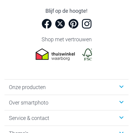
Blijf op de hoogte!
Shop met vertrouwen
Onze producten
Foto's afdrukken
Over smartphoto
Fotoboeken
Wanddecoratie
smartphoto
Service & contact
Fotocadeaus
Vacatures
Kalenders & agenda's
Sitemap
Service & Contact