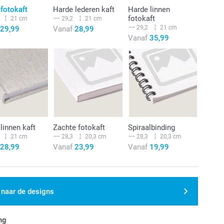
fotokaft
Harde lederen kaft
Harde linnen
fotokaft
21 cm
29,2
21 cm
29,2
21 cm
29,99
Vanaf
28,99
Vanaf
35,99
linnen kaft
Zachte fotokaft
Spiraalbinding
21 cm
28,3
20,3 cm
28,3
20,3 cm
28,99
Vanaf
23,99
Vanaf
19,99
 naar de designs
ng