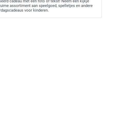
seerd cadeau met een foto of tekst! Neem een kijkje
maken door de hoeken van de foto te verslepen met je
ruime assortiment aan speelgoed, spelletjes en andere
Tegelijkertijd met het pictogram verschijnt een
ardagscadeaus voor kinderen.
uwingsbericht.
et driehoekje niet, dan is de resolutie voldoende en hoef je
s te doen.
p je smartphoto account
et bewerkingsprogramma je eerste creatie op met een
ste naam.
"opslaan" en voer de gepersonaliseerde naam in voor je
reatie.
 al je creaties onder "mijn account > mijn producten".