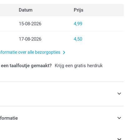
Datum
Prijs
15-08-2026
4,99
17-08-2026
4,50
nformatie over alle bezorgopties
 een taalfoutje gemaakt?
Krijg een gratis herdruk
s
toboek nog luxueuzer door te kiezen voor
nformatie
lanzend of Premium mat papier
stuk
jn in EURO (€) inclusief BTW en exclusief verzendkosten.