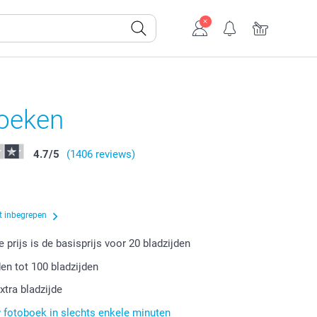
oeken
4.7
/
5
(1406 reviews)
t inbegrepen
 prijs is de basisprijs voor
20
bladzijden
den tot
100
bladzijden
xtra bladzijde
fotoboek in slechts enkele minuten