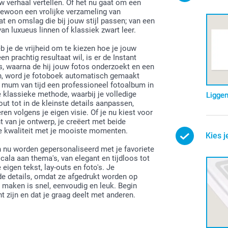
 verhaal vertellen. Of het nu gaat om een
 gewoon een vrolijke verzameling van
 en omslag die bij jouw stijl passen; van een
van luxueus linnen of klassiek zwart leer.
je de vrijheid om te kiezen hoe je jouw
 prachtig resultaat wil, is er de Instant
s, waarna de hij jouw fotos onderzoekt en een
n, word je fotoboek automatisch gemaakt
 mum van tijd een professioneel fotoalbum in
 klassieke methode, waarbij je volledige
Ligge
ut tot in de kleinste details aanpassen,
ren volgens je eigen visie. Of je nu kiest voor
nt van je ontwerp, je creëert met beide
ge kwaliteit met je mooiste momenten.
Kies j
 nu worden gepersonaliseerd met je favoriete
ala aan thema's, van elegant en tijdloos tot
igen tekst, lay-outs en foto's. Je
nde details, omdat ze afgedrukt worden op
 maken is snel, eenvoudig en leuk. Begin
 zijn en dat je graag deelt met anderen.