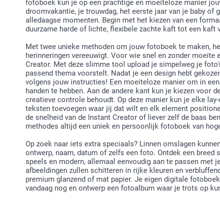
fotoboek kun je op een prachtige en moeiteloze manier jouw
droomvakantie, je trouwdag, het eerste jaar van je baby of
alledaagse momenten. Begin met het kiezen van een formaat
duurzame harde of lichte, flexibele zachte kaft tot een kaft 
Met twee unieke methoden om jouw fotoboek te maken, heb 
herinneringen vereeuwigt. Voor wie snel en zonder moeite een
Creator. Met deze slimme tool upload je simpelweg je foto'
passend thema voorstelt. Nadat je een design hebt gekoze
volgens jouw instructies! Een moeiteloze manier om in een
handen te hebben. Aan de andere kant kun je kiezen voor de
creatieve controle behoudt. Op deze manier kun je elke lay-o
teksten toevoegen waar jij dat wilt en elk element positione
de snelheid van de Instant Creator of liever zelf de baas be
methodes altijd een uniek en persoonlijk fotoboek van ho
Op zoek naar iets extra speciaals? Linnen omslagen kunnen
ontwerp, naam, datum of zelfs een foto. Ontdek een breed sc
speels en modern, allemaal eenvoudig aan te passen met je e
afbeeldingen zullen schitteren in rijke kleuren en verbluffe
premium glanzend of mat papier. Je eigen digitale fotoboek
vandaag nog en ontwerp een fotoalbum waar je trots op kunt