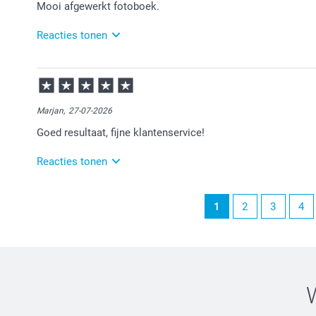
Mooi afgewerkt fotoboek.
Reacties tonen
03-08-2026
12:15
Veel plezier van de fotoboeken!
Marjan,
27-07-2026
Goed resultaat, fijne klantenservice!
Reacties tonen
28-07-2026
1
2
3
4
14:23
Heel veel plezier van het fotoboek!