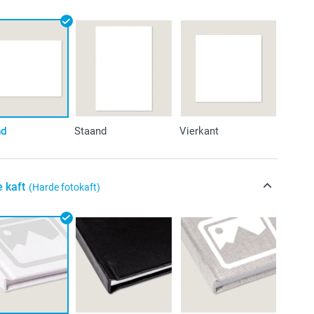
nd
Staand
Vierkant
e kaft
(Harde fotokaft)