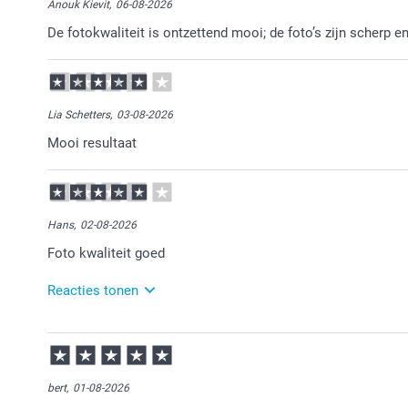
Anouk Kievit,
06-08-2026
De fotokwaliteit is ontzettend mooi; de foto’s zijn scherp e
Lia Schetters,
03-08-2026
Mooi resultaat
Hans,
02-08-2026
Foto kwaliteit goed
Reacties tonen
03-08-2026
12:14
Veel plezier van de fotoboeken!
bert,
01-08-2026