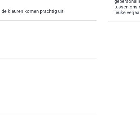
gepersonali
kleiner 
tussen ons 
cursor. 
n de kleuren komen prachtig uit.
leuke verja
waarsch
Zie je h
dus niet
Log in o
Sla in h
aangepa
Klik op 
tweede c
Je vindt