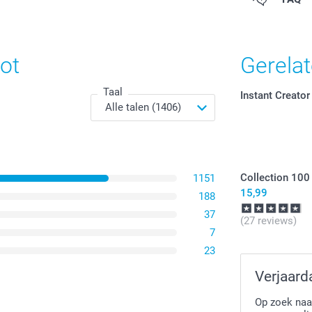
Opties, prijzen
ot
Gerela
Premium glan
Premium mat
Taal
Instant Creator
Selectee
hebt toe
ontwerp 
Presentat
chronolo
horizonta
Collection 100
Controle
1151
9,99 / 
Vanaf
eventuee
15,99
188
Je kan d
Opties, prijzen
37
illustra
(27 reviews)
je muis 
7
23
Als je or
Verjaard
Let op! 
kwalitei
Op zoek naa
garander