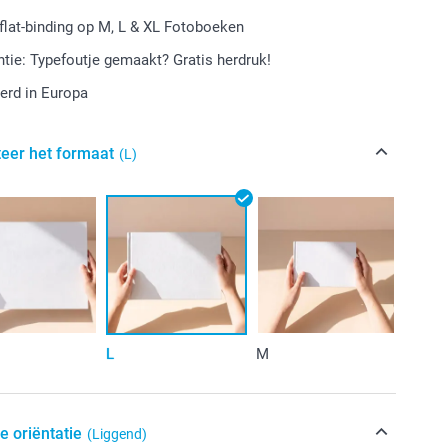
-flat-binding op M, L & XL Fotoboeken
tie: Typefoutje gemaakt? Gratis herdruk!
erd in Europa
teer het formaat
(L)
L
M
e oriëntatie
(Liggend)