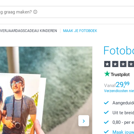
VERJAARDAGSCADEAU KINDEREN
MAAK JE FOTOBOEK
Fotob
29,
99
Vanaf
Verzendkosten nie
Aangeduide
Uit te brei
0,80
- per e
Maak jouw 