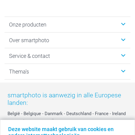
Onze producten
Foto's afdrukken
Over smartphoto
Fotoboeken
Wanddecoratie
smartphoto
Service & contact
Fotocadeaus
Vacatures
Kalenders & agenda's
Sitemap
Service & Contact
Thema's
Kaarten
Bestelproces
Tevredenheidsgarantie
Voorwaarden
Mijn account
Kerst
Herroepingsrecht
Mijn orderstatus
Baby
smartphoto is aanwezig in alle Europese
Privacy
smartbonus
Moederdag
landen:
Cookiebeleid
smartfriends
Vaderdag
Reviews
service@smartphoto.nl
Huwelijk
België
-
Belgique
-
Danmark
-
Deutschland
-
France
-
Ireland
Prijslijst
Affiliate partnerprogramma
-
Nederland
-
Norge
-
Österreich
-
Schweiz
-
Suisse
-
Deze website maakt gebruik van cookies en
Investor Relations
Partnerships
Switzerland
-
Suomi
-
Sverige
-
United Kingdom
-