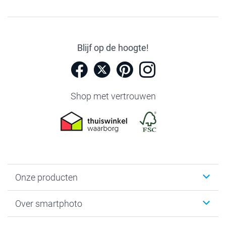
Blijf op de hoogte!
Shop met vertrouwen
Onze producten
Foto's afdrukken
Over smartphoto
Fotoboeken
Wanddecoratie
smartphoto