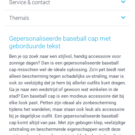
Service & contact
Fotocadeaus
Vacatures
Kalenders & agenda's
Sitemap
Service & Contact
Thema's
Kaarten
Bestelproces
Tevredenheidsgarantie
Voorwaarden
Mijn account
Kerst
Herroepingsrecht
Mijn orderstatus
Baby
Gepersonaliseerde baseball cap met
Privacy
smartbonus
Moederdag
geborduurde tekst
Cookiebeleid
smartfriends
Vaderdag
Ben je op zoek naar een stijlvol, handig accessoire voor
Reviews
service@smartphoto.nl
Huwelijk
zonnige dagen? Dan is een gepersonaliseerde baseball
Prijslijst
Affiliate partnerprogramma
cap misschien wel de ideale oplossing. Zo'n pet biedt niet
Investor Relations
Partnerships
alleen bescherming tegen schadelijke uv-straling, maar is
Influencer partnerprogramma
ook zo veelzijdig dat je hem bij allerlei outfits kunt dragen.
Ga je naar een wedstrijd of gewoon wat winkelen in de
stad? Een baseball cap is een modieus accessoire dat bij
elke look past. Petten zijn ideaal als zonbescherming
tijdens het wandelen, maar staan ook leuk als accessoire
bij je dagelijkse outfit. Een gepersonaliseerde baseball
cap komt altijd van pas. Met zijn gebogen klep, veelzijdige
uitstraling en beschermende eigenschappen wordt deze