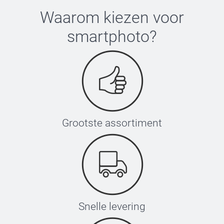
53-55 cm
Waarom kiezen voor
smartphoto
?
Wassen:
XS-S
Droger:
52-54 cm
Strijken:
Bleken:
S-M
54-56 cm
Grootste assortiment
M-L
56-58 cm
L-XL
58-60 cm
Snelle levering