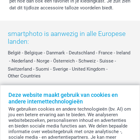
pet hoe dan ook een favoriet in je kledingkast. Je zult zien
dat dit tijdloze accessoire talloze voordelen biedt.
smartphoto is aanwezig in alle Europese
landen:
België
-
Belgique
-
Danmark
-
Deutschland
-
France
-
Ireland
-
Nederland
-
Norge
-
Österreich
-
Schweiz
-
Suisse
-
Switzerland
-
Suomi
-
Sverige
-
United Kingdom
-
Other Countries
Deze website maakt gebruik van cookies en
Alle prijzen zijn in EURO (€) inclusief BTW en exclusief verzendkosten.
andere internettechnologieën
We gebruiken cookies en andere technologieën (bv. AI) om
jou een betere ervaring aan te bieden. We analyseren
websitebezoeken, personaliseren inhoud en advertenties
© smartphoto group. Alle rechten voorbehouden.
Disclaimer
en bieden sociale media functies aan. We delen bepaalde
informatie over websitegebruik met onze analytische -,
sociale media - en advertentiepartners. Je kan meer