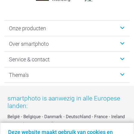
Onze producten
Foto's afdrukken
Over smartphoto
Fotoboeken
Wanddecoratie
smartphoto
Service & contact
Fotocadeaus
Vacatures
Kalenders & agenda's
Sitemap
Service & Contact
Thema's
Kaarten
Bestelproces
Tevredenheidsgarantie
Voorwaarden
Mijn account
Kerst
Herroepingsrecht
Mijn orderstatus
Baby
smartphoto is aanwezig in alle Europese
Privacy
smartbonus
Moederdag
landen:
Cookiebeleid
smartfriends
Vaderdag
Reviews
service@smartphoto.nl
Huwelijk
België
-
Belgique
-
Danmark
-
Deutschland
-
France
-
Ireland
Prijslijst
Affiliate partnerprogramma
-
Nederland
-
Norge
-
Österreich
-
Schweiz
-
Suisse
-
Deze website maakt gebruik van cookies en
Investor Relations
Partnerships
Switzerland
-
Suomi
-
Sverige
-
United Kingdom
-