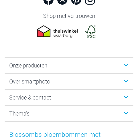
Shop met vertrouwen
Onze producten
Foto's afdrukken
Over smartphoto
Fotoboeken
Wanddecoratie
smartphoto
Service & contact
Fotocadeaus
Vacatures
Kalenders & agenda's
Sitemap
Service & Contact
Thema's
Kaarten
Bestelproces
Tevredenheidsgarantie
Voorwaarden
Mijn account
Kerst
Herroepingsrecht
Mijn orderstatus
Baby
Blossombs bloembommen met