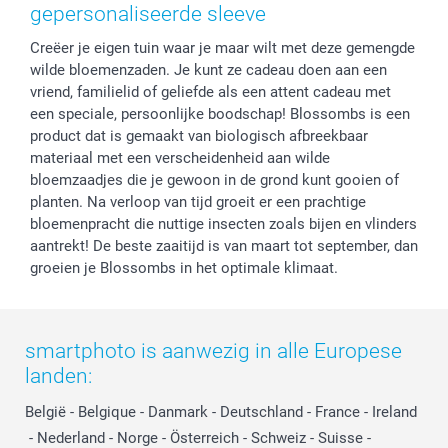
Privacy
smartbonus
Moederdag
gepersonaliseerde sleeve
Cookiebeleid
smartfriends
Vaderdag
Creëer je eigen tuin waar je maar wilt met deze gemengde
Reviews
service@smartphoto.nl
Huwelijk
wilde bloemenzaden. Je kunt ze cadeau doen aan een
Prijslijst
Affiliate partnerprogramma
vriend, familielid of geliefde als een attent cadeau met
Investor Relations
Partnerships
een speciale, persoonlijke boodschap! Blossombs is een
Influencer partnerprogramma
product dat is gemaakt van biologisch afbreekbaar
materiaal met een verscheidenheid aan wilde
bloemzaadjes die je gewoon in de grond kunt gooien of
planten. Na verloop van tijd groeit er een prachtige
bloemenpracht die nuttige insecten zoals bijen en vlinders
aantrekt! De beste zaaitijd is van maart tot september, dan
groeien je Blossombs in het optimale klimaat.
smartphoto is aanwezig in alle Europese
landen:
België
-
Belgique
-
Danmark
-
Deutschland
-
France
-
Ireland
-
Nederland
-
Norge
-
Österreich
-
Schweiz
-
Suisse
-