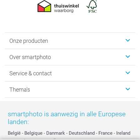
Onze producten
Foto's afdrukken
Over smartphoto
Fotoboeken
Wanddecoratie
smartphoto
Service & contact
Fotocadeaus
Vacatures
Kalenders & agenda's
Sitemap
Service & Contact
Thema's
Kaarten
Bestelproces
Tevredenheidsgarantie
Voorwaarden
Mijn account
Kerst
Herroepingsrecht
Mijn orderstatus
Baby
smartphoto is aanwezig in alle Europese
Privacy
smartbonus
Moederdag
landen:
Cookiebeleid
smartfriends
Vaderdag
Reviews
service@smartphoto.nl
Huwelijk
België
-
Belgique
-
Danmark
-
Deutschland
-
France
-
Ireland