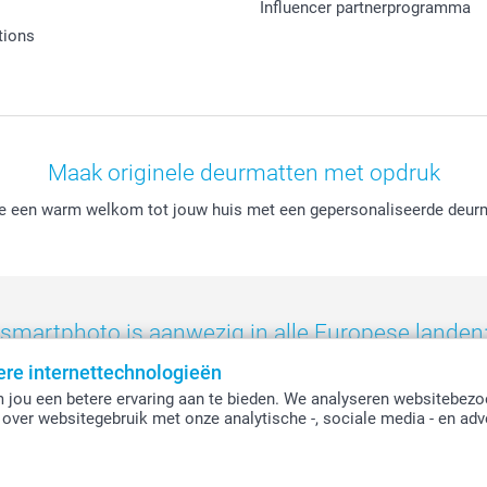
Influencer partnerprogramma
tions
Maak originele deurmatten met opdruk
lie een warm welkom tot jouw huis met een gepersonaliseerde deur
smartphoto is aanwezig in alle Europese landen
ere internettechnologieën
eland
-
Nederland
-
Norge
-
Österreich
-
Schweiz
-
Suisse
-
Switzerla
 jou een betere ervaring aan te bieden. We analyseren websitebezo
over websitegebruik met onze analytische -, sociale media - en adv
Alle prijzen zijn in EURO (€) inclusief BTW en exclusief verzendkosten.