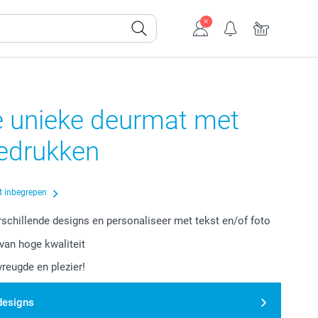
e unieke deurmat met
bedrukken
t inbegrepen
erschillende designs en personaliseer met tekst en/of foto
van hoge kwaliteit
vreugde en plezier!
designs