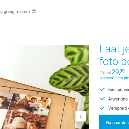
Laat j
foto 
29,
99
Vanaf
Verzendkosten nie
Kies uit v
Afwerking 
Verspreid 
Ga naar de 