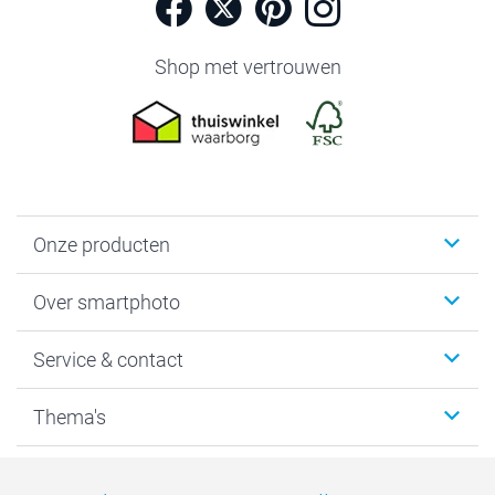
Shop met vertrouwen
Onze producten
Foto's afdrukken
Over smartphoto
Fotoboeken
Wanddecoratie
smartphoto
Service & contact
Fotocadeaus
Vacatures
Kalenders & agenda's
Sitemap
Service & Contact
Thema's
Kaarten
Bestelproces
Tevredenheidsgarantie
Voorwaarden
Mijn account
Kerst
Herroepingsrecht
Mijn orderstatus
Baby