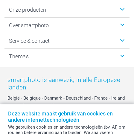
Onze producten
Foto's afdrukken
Over smartphoto
Fotoboeken
Wanddecoratie
smartphoto
Service & contact
Fotocadeaus
Vacatures
Kalenders & agenda's
Sitemap
Service & Contact
Thema's
Kaarten
Bestelproces
Tevredenheidsgarantie
Voorwaarden
Mijn account
Kerst
Herroepingsrecht
Mijn orderstatus
Baby
smartphoto is aanwezig in alle Europese
Privacy
smartbonus
Moederdag
landen:
Cookiebeleid
smartfriends
Vaderdag
Reviews
service@smartphoto.nl
Huwelijk
België
-
Belgique
-
Danmark
-
Deutschland
-
France
-
Ireland
Prijslijst
Affiliate partnerprogramma
-
Nederland
-
Norge
-
Österreich
-
Schweiz
-
Suisse
-
Deze website maakt gebruik van cookies en
Investor Relations
Partnerships
Switzerland
-
Suomi
-
Sverige
-
United Kingdom
-
andere internettechnologieën
Other Countries
Influencer partnerprogramma
We gebruiken cookies en andere technologieën (bv. AI) om
jou een betere ervaring aan te bieden. We analyseren