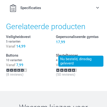
Specificaties
Gerelateerde producten
Veiligheidsvest
Gepersonaliseerde gymtas
5 varianten
17,99
Vanaf
14,99
Buttons
Sleutelhanger
Nu besteld, dinsdag
10 varianten
4 varianten
geleverd
Vanaf
7,99
Vanaf
9,99
(8 reviews)
(50 reviews)