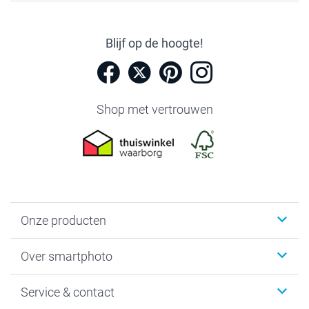
Blijf op de hoogte!
Shop met vertrouwen
Onze producten
Foto's afdrukken
Over smartphoto
Fotoboeken
Wanddecoratie
smartphoto
Service & contact
Fotocadeaus
Vacatures