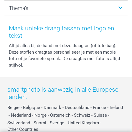
Kalenders & agenda's
Sitemap
Service & Contact
Thema's
Kaarten
Bestelproces
Tevredenheidsgarantie
Voorwaarden
Mijn account
Kerst
Herroepingsrecht
Mijn orderstatus
Baby
Maak unieke draag tassen met logo en
Privacy
smartbonus
Moederdag
tekst
Cookiebeleid
smartfriends
Vaderdag
Altijd alles bij de hand met deze draagtas (of tote bag).
Reviews
service@smartphoto.nl
Huwelijk
Deze stoffen draagtas personaliseer je met een mooie
Prijslijst
Affiliate partnerprogramma
foto of je favoriete spreuk. De draagtas met foto is altijd
Investor Relations
Partnerships
stijlvol.
Influencer partnerprogramma
smartphoto is aanwezig in alle Europese
landen:
België
-
Belgique
-
Danmark
-
Deutschland
-
France
-
Ireland
-
Nederland
-
Norge
-
Österreich
-
Schweiz
-
Suisse
-
Switzerland
-
Suomi
-
Sverige
-
United Kingdom
-
Other Countries