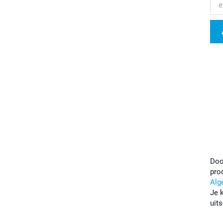
Doo
pro
Alg
Je 
uits