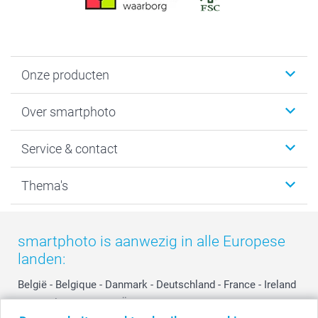
Onze producten
Foto's afdrukken
Over smartphoto
Fotoboeken
Wanddecoratie
smartphoto
Service & contact
Fotocadeaus
Vacatures
Kalenders & agenda's
Sitemap
Service & Contact
Thema's
Kaarten
Bestelproces
Tevredenheidsgarantie
Voorwaarden
Mijn account
Kerst
Herroepingsrecht
Mijn orderstatus
Baby
smartphoto is aanwezig in alle Europese
Privacy
smartbonus
Moederdag
landen:
Cookiebeleid
smartfriends
Vaderdag
Reviews
service@smartphoto.nl
Huwelijk
België
-
Belgique
-
Danmark
-
Deutschland
-
France
-
Ireland
Prijslijst
Affiliate partnerprogramma
-
Nederland
-
Norge
-
Österreich
-
Schweiz
-
Suisse
-