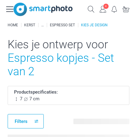
HOME
KERST
ESPRESSO SET
KIES JE DESIGN
Kies je ontwerp voor
Espresso kopjes - Set
van 2
Productspecificaties:
7
7 cm
Filters
161 beschikbare ontwerpen