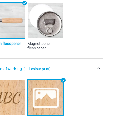
n flesopener
Magnetische
flesopener
de afwerking
(Full colour print)