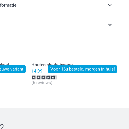
nformatie
jn in EURO (€) inclusief BTW en exclusief verzendkosten.
eksel
Houten sleutelhanger
euwe variant
Voor 16u besteld, morgen in huis!
14,99
(6 reviews)
?