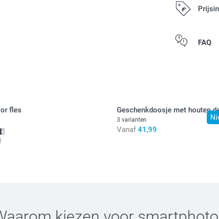
Prijsi
Alle prijzen zi
FAQ
or fles
Geschenkdoosje met houten d
Ni
3 varianten
Vanaf
41,99
)
Waarom kiezen voor
smartphoto