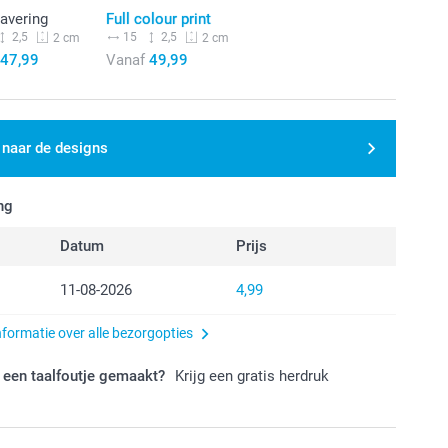
avering
Full colour print
2,5
15
2,5
2 cm
2 cm
47,99
Vanaf
49,99
 naar de designs
ng
Datum
Prijs
11-08-2026
4,99
nformatie over alle bezorgopties
 een taalfoutje gemaakt?
Krijg een gratis herdruk