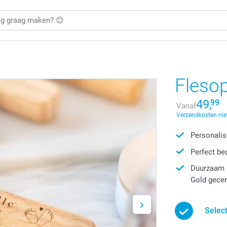
Flesop
49,
99
Vanaf
Verzendkosten nie
Personalis
Perfect be
Duurzaam p
Gold gecer
Selec