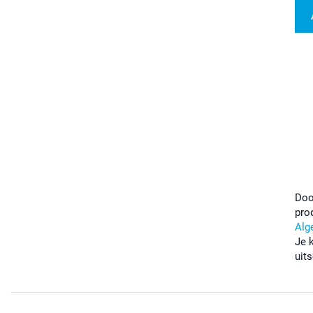
Doo
pro
Alg
Je 
uits