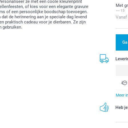
Personaliseer ze met een coole kleurenprint
Met gr
ellenfeesten, of kies voor een elegante gravure
15
tums of een persoonlijke boodschap toevoegen.
dat de herinnering aan je speciale dag levend
Vanaf
een praktisch cadeau voor je dierbaren. Ze zijn
n gebruiken.
Ga
Leveri
Meer i
Heb je