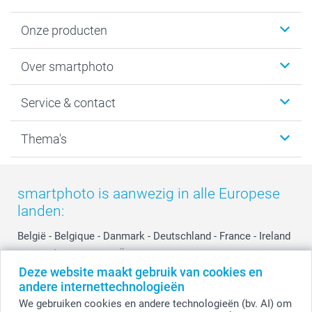
Onze producten
Foto's afdrukken
Over smartphoto
Fotoboeken
Wanddecoratie
smartphoto
Service & contact
Fotocadeaus
Vacatures
Kalenders & agenda's
Sitemap
Service & Contact
Thema's
Kaarten
Bestelproces
Tevredenheidsgarantie
Voorwaarden
Mijn account
Kerst
Herroepingsrecht
Mijn orderstatus
Baby
smartphoto is aanwezig in alle Europese
Privacy
smartbonus
Moederdag
landen:
Cookiebeleid
smartfriends
Vaderdag
Reviews
service@smartphoto.nl
Huwelijk
België
-
Belgique
-
Danmark
-
Deutschland
-
France
-
Ireland
Prijslijst
Affiliate partnerprogramma
-
Nederland
-
Norge
-
Österreich
-
Schweiz
-
Suisse
-
Deze website maakt gebruik van cookies en
Investor Relations
Partnerships
Switzerland
-
Suomi
-
Sverige
-
United Kingdom
-
andere internettechnologieën
Other Countries
Influencer partnerprogramma
We gebruiken cookies en andere technologieën (bv. AI) om