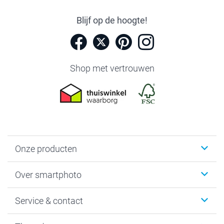
Blijf op de hoogte!
Shop met vertrouwen
Onze producten
Foto's afdrukken
Over smartphoto
Fotoboeken
Wanddecoratie
smartphoto
Service & contact
Fotocadeaus
Vacatures
Kalenders & agenda's
Sitemap
Service & Contact