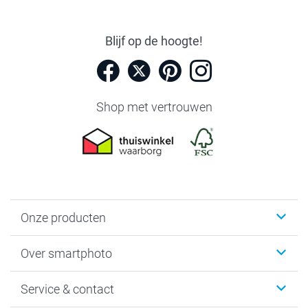
Blijf op de hoogte!
Shop met vertrouwen
Onze producten
Foto's afdrukken
Over smartphoto
Fotoboeken
Wanddecoratie
smartphoto
Service & contact
Fotocadeaus
Vacatures