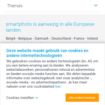
Kalenders & agenda's
Sitemap
Service & Contact
Thema's
Kaarten
Bestelproces
Tevredenheidsgarantie
Voorwaarden
Mijn account
Kerst
Herroepingsrecht
Mijn orderstatus
Baby
smartphoto is aanwezig in alle Europese
Privacy
smartbonus
Moederdag
landen:
Cookiebeleid
smartfriends
Vaderdag
Reviews
service@smartphoto.nl
Huwelijk
België
-
Belgique
-
Danmark
-
Deutschland
-
France
-
Ireland
Prijslijst
Affiliate partnerprogramma
-
Nederland
-
Norge
-
Österreich
-
Schweiz
-
Suisse
-
Deze website maakt gebruik van cookies en
Investor Relations
Partnerships
Switzerland
-
Suomi
-
Sverige
-
United Kingdom
-
andere internettechnologieën
Other Countries
Influencer partnerprogramma
We gebruiken cookies en andere technologieën (bv. AI) om
jou een betere ervaring aan te bieden. We analyseren
websitebezoeken, personaliseren inhoud en advertenties
Alle prijzen zijn in EURO (€) inclusief BTW en exclusief verzendkosten.
en bieden sociale media functies aan. We delen bepaalde
informatie over websitegebruik met onze analytische -,
sociale media - en advertentiepartners. Je kan meer
nalezen over ons cookiebeleid
hier
.
© smartphoto group. Alle rechten voorbehouden.
Disclaimer
Cookies instellen
Alle cookies toestaan