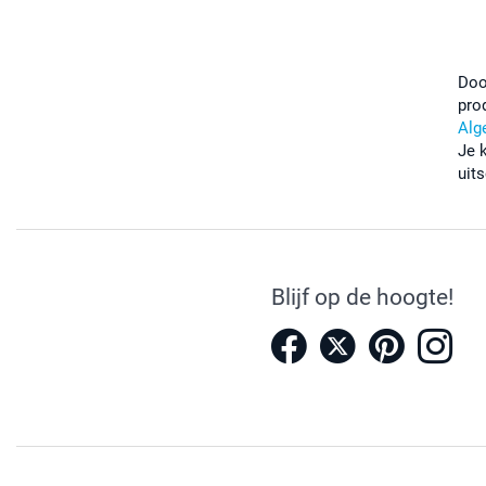
Doo
pro
Alg
Je 
uits
Blijf op de hoogte!