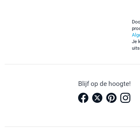
Doo
pro
Alg
Je 
uits
Blijf op de hoogte!