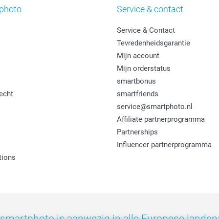
photo
Service & contact
Service & Contact
Tevredenheidsgarantie
Mijn account
Mijn orderstatus
smartbonus
echt
smartfriends
service@smartphoto.nl
Affiliate partnerprogramma
Partnerships
Influencer partnerprogramma
tions
smartphoto is aanwezig in alle Europese landen