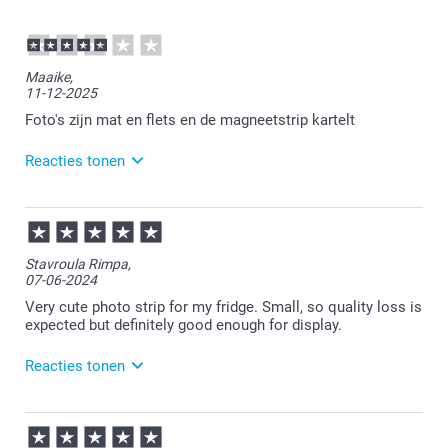
Maaike,
11-12-2025
Foto's zijn mat en flets en de magneetstrip kartelt
Reacties tonen
16-12-2025
13:14
Dat is vervelend te lezen.
Stavroula Rimpa,
07-06-2024
Als je niet tevreden bent mag je ons hierover een
mail sturen.
Very cute photo strip for my fridge. Small, so quality loss is
expected but definitely good enough for display.
Wij kijken graag met je mee.
Reacties tonen
10-06-2024
14:41