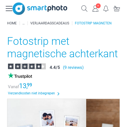
HOME
VERJAARDAGSCADEAUS
FOTOSTRIP MAGNETEN
Fotostrip met
magnetische achterkant
4.4
/
5
(9 reviews)
13,
99
Vanaf
Verzendkosten niet inbegrepen