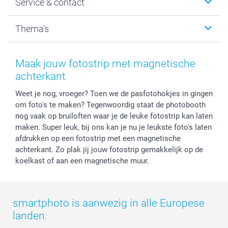
Service & contact
Fotocadeaus
Vacatures
Kalenders & agenda's
Sitemap
Service & Contact
Thema's
Kaarten
Bestelproces
Tevredenheidsgarantie
Voorwaarden
Mijn account
Kerst
Herroepingsrecht
Mijn orderstatus
Baby
Maak jouw fotostrip met magnetische
Privacy
smartbonus
Moederdag
achterkant
Cookiebeleid
smartfriends
Vaderdag
Weet je nog, vroeger? Toen we de pasfotohokjes in gingen
Reviews
service@smartphoto.nl
Huwelijk
om foto's te maken? Tegenwoordig staat de photobooth
Prijslijst
Affiliate partnerprogramma
nog vaak op bruiloften waar je de leuke fotostrip kan laten
Investor Relations
Partnerships
maken. Super leuk, bij ons kan je nu je leukste foto's laten
Influencer partnerprogramma
afdrukken op een fotostrip met een magnetische
achterkant. Zo plak jij jouw fotostrip gemakkelijk op de
koelkast of aan een magnetische muur.
smartphoto is aanwezig in alle Europese
landen: