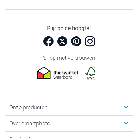
Blijf op de hoogte!
Shop met vertrouwen
Onze producten
Foto's afdrukken
Over smartphoto
Fotoboeken
Wanddecoratie
smartphoto