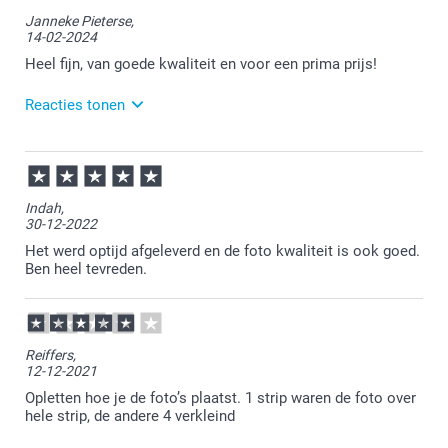
Bedankt voor je bericht.
Janneke Pieterse,
14-02-2024
Heel veel plezier ervan!
Heel fijn, van goede kwaliteit en voor een prima prijs!
Reacties tonen
14-02-2024
15:21
Bedankt voor je positieve feedback. Fijn om te lezen
Indah,
dat je tevreden bent over onze prijs kwaliteit
30-12-2022
verhouding. Heel veel plezier van je bestelling en
graag tot ziens!
Het werd optijd afgeleverd en de foto kwaliteit is ook goed.
Ben heel tevreden.
Reiffers,
12-12-2021
Opletten hoe je de foto’s plaatst. 1 strip waren de foto over
hele strip, de andere 4 verkleind