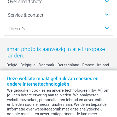
Over smartphoto
Fotoboeken
Wanddecoratie
smartphoto
Service & contact
Fotocadeaus
Vacatures
Kalenders & agenda's
Sitemap
Service & Contact
Thema's
Kaarten
Bestelproces
Tevredenheidsgarantie
Voorwaarden
Mijn account
Kerst
Herroepingsrecht
Mijn orderstatus
Baby
smartphoto is aanwezig in alle Europese
Privacy
smartbonus
Moederdag
landen:
Cookiebeleid
smartfriends
Vaderdag
Reviews
service@smartphoto.nl
Huwelijk
België
-
Belgique
-
Danmark
-
Deutschland
-
France
-
Ireland
Prijslijst
Affiliate partnerprogramma
-
Nederland
-
Norge
-
Österreich
-
Schweiz
-
Suisse
-
Deze website maakt gebruik van cookies en
Investor Relations
Partnerships
Switzerland
-
Suomi
-
Sverige
-
United Kingdom
-
andere internettechnologieën
Other Countries
Influencer partnerprogramma
We gebruiken cookies en andere technologieën (bv. AI) om
jou een betere ervaring aan te bieden. We analyseren
websitebezoeken, personaliseren inhoud en advertenties
Alle prijzen zijn in EURO (€) inclusief BTW en exclusief verzendkosten.
en bieden sociale media functies aan. We delen bepaalde
informatie over websitegebruik met onze analytische -,
sociale media - en advertentiepartners. Je kan meer