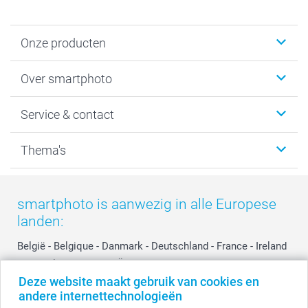
Onze producten
Foto's afdrukken
Over smartphoto
Fotoboeken
Wanddecoratie
smartphoto
Service & contact
Fotocadeaus
Vacatures
Kalenders & agenda's
Sitemap
Service & Contact
Thema's
Kaarten
Bestelproces
Tevredenheidsgarantie
Voorwaarden
Mijn account
Kerst
Herroepingsrecht
Mijn orderstatus
Baby
smartphoto is aanwezig in alle Europese
Privacy
smartbonus
Moederdag
landen:
Cookiebeleid
smartfriends
Vaderdag
Reviews
service@smartphoto.nl
Huwelijk
België
-
Belgique
-
Danmark
-
Deutschland
-
France
-
Ireland
Prijslijst
Affiliate partnerprogramma
-
Nederland
-
Norge
-
Österreich
-
Schweiz
-
Suisse
-
Deze website maakt gebruik van cookies en
Investor Relations
Partnerships
Switzerland
-
Suomi
-
Sverige
-
United Kingdom
-
andere internettechnologieën
Other Countries
Influencer partnerprogramma