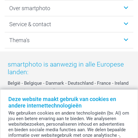
Foto's afdrukken
Over smartphoto
Fotoboeken
Wanddecoratie
smartphoto
Service & contact
Fotocadeaus
Vacatures
Kalenders & agenda's
Sitemap
Service & Contact
Thema's
Kaarten
Bestelproces
Tevredenheidsgarantie
Voorwaarden
Mijn account
Kerst
Herroepingsrecht
Mijn orderstatus
Baby
smartphoto is aanwezig in alle Europese
Privacy
smartbonus
Moederdag
landen:
Cookiebeleid
smartfriends
Vaderdag
Reviews
service@smartphoto.nl
Huwelijk
België
-
Belgique
-
Danmark
-
Deutschland
-
France
-
Ireland
Prijslijst
Affiliate partnerprogramma
-
Nederland
-
Norge
-
Österreich
-
Schweiz
-
Suisse
-
Deze website maakt gebruik van cookies en
Investor Relations
Partnerships
Switzerland
-
Suomi
-
Sverige
-
United Kingdom
-
andere internettechnologieën
Other Countries
Influencer partnerprogramma
We gebruiken cookies en andere technologieën (bv. AI) om
jou een betere ervaring aan te bieden. We analyseren
websitebezoeken, personaliseren inhoud en advertenties
Alle prijzen zijn in EURO (€) inclusief BTW en exclusief verzendkosten.
en bieden sociale media functies aan. We delen bepaalde
informatie over websitegebruik met onze analytische -,