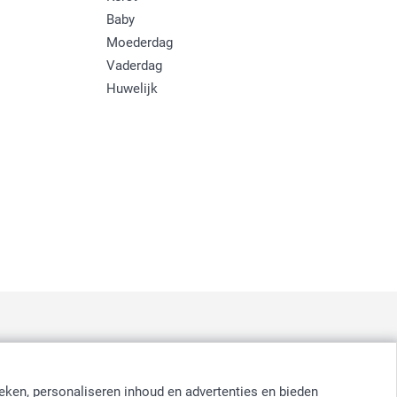
Baby
Moederdag
Vaderdag
Huwelijk
:
nd
-
Suomi
-
Sverige
-
United Kingdom
-
Other Countries
eken, personaliseren inhoud en advertenties en bieden