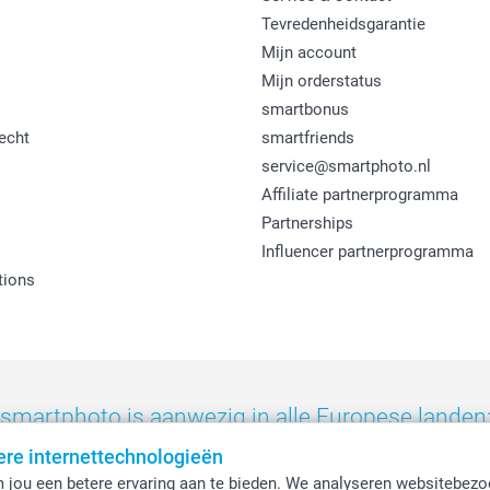
Tevredenheidsgarantie
Mijn account
Mijn orderstatus
smartbonus
echt
smartfriends
service@smartphoto.nl
Affiliate partnerprogramma
Partnerships
Influencer partnerprogramma
tions
smartphoto is aanwezig in alle Europese landen
ere internettechnologieën
eland
-
Nederland
-
Norge
-
Österreich
-
Schweiz
-
Suisse
-
Switzerla
 jou een betere ervaring aan te bieden. We analyseren websitebezo