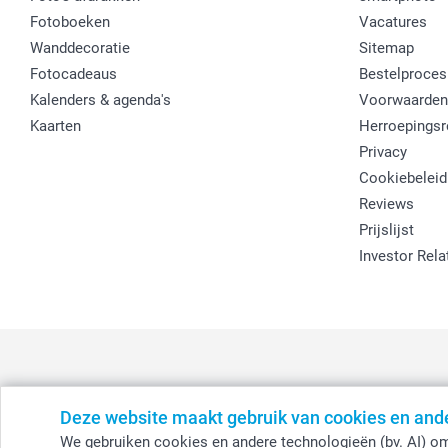
Fotoboeken
Vacatures
Wanddecoratie
Sitemap
Fotocadeaus
Bestelproces
Kalenders & agenda's
Voorwaarden
Kaarten
Herroepingsr
Privacy
Cookiebeleid
Reviews
Prijslijst
Investor Rela
Deze website maakt gebruik van cookies en and
België
-
Belgique
-
Danmark
-
Deutschland
-
France
-
Ir
We gebruiken cookies en andere technologieën (bv. AI) om