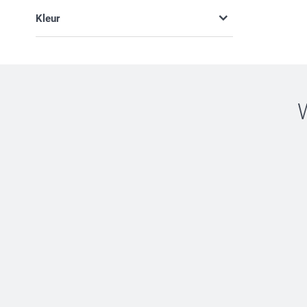
Klassiek (3)
Kleur
Typografisch (3)