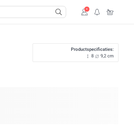
Productspecificaties:
8
9,2 cm