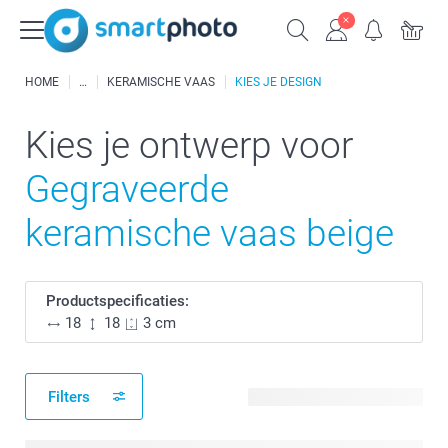
HOME
KERAMISCHE VAAS
KIES JE DESIGN
Kies je ontwerp voor
Gegraveerde
keramische vaas beige
Productspecificaties:
18
18
3 cm
Filters
14 beschikbare ontwerpen