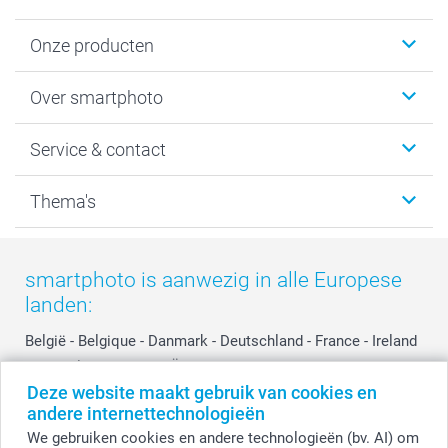
Onze producten
Foto's afdrukken
Over smartphoto
Fotoboeken
Wanddecoratie
smartphoto
Service & contact
Fotocadeaus
Vacatures
Kalenders & agenda's
Sitemap
Service & Contact
Thema's
Kaarten
Bestelproces
Tevredenheidsgarantie
Voorwaarden
Mijn account
Kerst
Herroepingsrecht
Mijn orderstatus
Baby
smartphoto is aanwezig in alle Europese
Privacy
smartbonus
Moederdag
landen:
Cookiebeleid
smartfriends
Vaderdag
Reviews
service@smartphoto.nl
Huwelijk
België
-
Belgique
-
Danmark
-
Deutschland
-
France
-
Ireland
Prijslijst
Affiliate partnerprogramma
-
Nederland
-
Norge
-
Österreich
-
Schweiz
-
Suisse
-
Deze website maakt gebruik van cookies en
Investor Relations
Partnerships
Switzerland
-
Suomi
-
Sverige
-
United Kingdom
-
andere internettechnologieën
Other Countries
Influencer partnerprogramma
We gebruiken cookies en andere technologieën (bv. AI) om