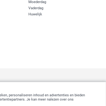
Moederdag
Vaderdag
Huwelijk
:
nd
-
Suomi
-
Sverige
-
United Kingdom
-
Other Countries
eken, personaliseren inhoud en advertenties en bieden
ertentiepartners. Je kan meer nalezen over ons