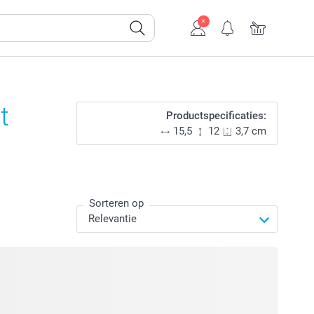
t
Productspecificaties:
15,5
12
3,7 cm
Sorteren op