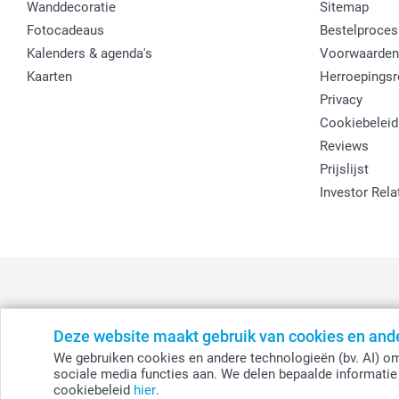
Wanddecoratie
Sitemap
Fotocadeaus
Bestelproces
Kalenders & agenda's
Voorwaarden
Kaarten
Herroepingsr
Privacy
Cookiebeleid
Reviews
Prijslijst
Investor Rela
Deze website maakt gebruik van cookies en and
België
-
Belgique
-
Danmark
-
Deutschland
-
France
-
Ir
We gebruiken cookies en andere technologieën (bv. AI) om
sociale media functies aan. We delen bepaalde informatie 
cookiebeleid
hier
.