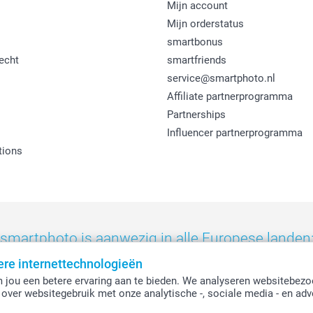
Mijn account
Mijn orderstatus
smartbonus
echt
smartfriends
service@smartphoto.nl
Affiliate partnerprogramma
Partnerships
Influencer partnerprogramma
tions
smartphoto is aanwezig in alle Europese landen
ere internettechnologieën
eland
-
Nederland
-
Norge
-
Österreich
-
Schweiz
-
Suisse
-
Switzerla
 jou een betere ervaring aan te bieden. We analyseren websitebezo
over websitegebruik met onze analytische -, sociale media - en adv