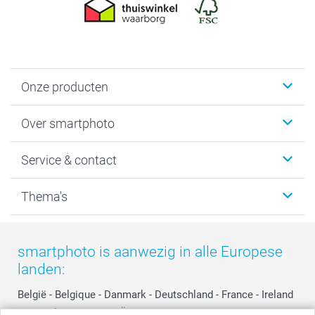
Onze producten
Foto's afdrukken
Over smartphoto
Fotoboeken
Wanddecoratie
smartphoto
Service & contact
Fotocadeaus
Vacatures
Kalenders & agenda's
Sitemap
Service & Contact
Thema's
Kaarten
Bestelproces
Tevredenheidsgarantie
Voorwaarden
Mijn account
Kerst
Herroepingsrecht
Mijn orderstatus
Baby
smartphoto is aanwezig in alle Europese
Privacy
smartbonus
Moederdag
landen:
Cookiebeleid
smartfriends
Vaderdag
Reviews
service@smartphoto.nl
Huwelijk
België
-
Belgique
-
Danmark
-
Deutschland
-
France
-
Ireland
Prijslijst
Affiliate partnerprogramma
-
Nederland
-
Norge
-
Österreich
-
Schweiz
-
Suisse
-