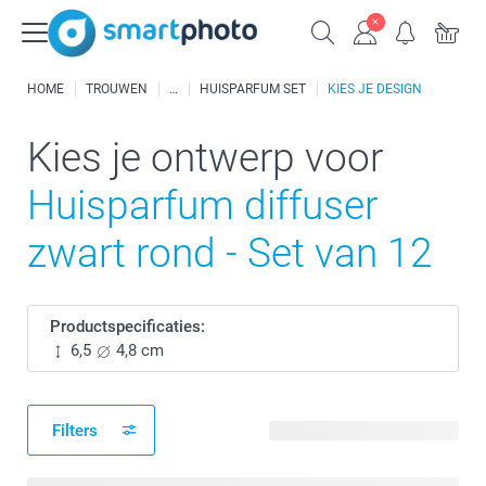
HOME
TROUWEN
HUISPARFUM SET
KIES JE DESIGN
Kies je ontwerp voor
Huisparfum diffuser
zwart rond - Set van 12
Productspecificaties:
6,5
4,8 cm
Filters
88 beschikbare ontwerpen