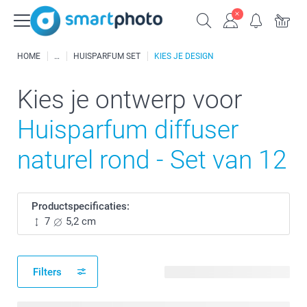
HOME
HUISPARFUM SET
KIES JE DESIGN
Kies je ontwerp voor
Huisparfum diffuser
naturel rond - Set van 12
Productspecificaties:
7
5,2 cm
Filters
480 beschikbare ontwerpen