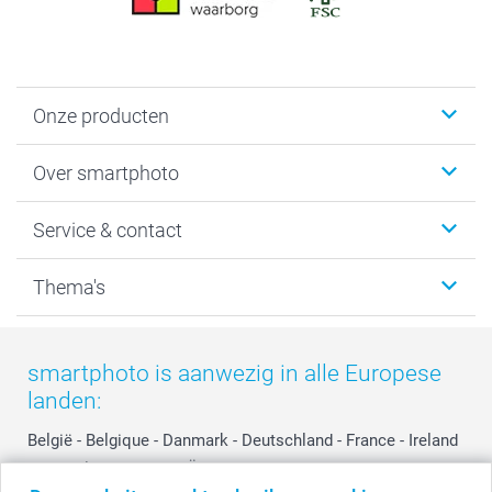
Onze producten
Foto's afdrukken
Over smartphoto
Fotoboeken
Wanddecoratie
smartphoto
Service & contact
Fotocadeaus
Vacatures
Kalenders & agenda's
Sitemap
Service & Contact
Thema's
Kaarten
Bestelproces
Tevredenheidsgarantie
Voorwaarden
Mijn account
Kerst
Herroepingsrecht
Mijn orderstatus
Baby
smartphoto is aanwezig in alle Europese
Privacy
smartbonus
Moederdag
landen:
Cookiebeleid
smartfriends
Vaderdag
Reviews
service@smartphoto.nl
Huwelijk
België
-
Belgique
-
Danmark
-
Deutschland
-
France
-
Ireland
Prijslijst
Affiliate partnerprogramma
-
Nederland
-
Norge
-
Österreich
-
Schweiz
-
Suisse
-