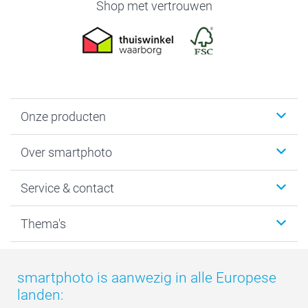
Shop met vertrouwen
Onze producten
Foto's afdrukken
Over smartphoto
Fotoboeken
Wanddecoratie
smartphoto
Service & contact
Fotocadeaus
Vacatures
Kalenders & agenda's
Sitemap
Service & Contact
Thema's
Kaarten
Bestelproces
Tevredenheidsgarantie
Voorwaarden
Mijn account
Kerst
Herroepingsrecht
Mijn orderstatus
Baby
smartphoto is aanwezig in alle Europese
Privacy
smartbonus
Moederdag
landen:
Cookiebeleid
smartfriends
Vaderdag