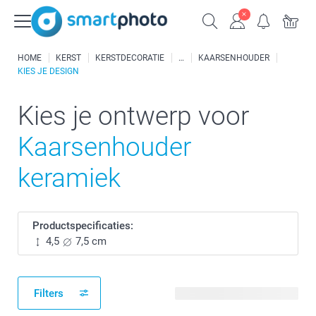
HOME
KERST
KERSTDECORATIE
KAARSENHOUDER
KIES JE DESIGN
Kies je ontwerp voor
Kaarsenhouder
keramiek
Productspecificaties:
4,5
7,5 cm
Filters
66 beschikbare ontwerpen