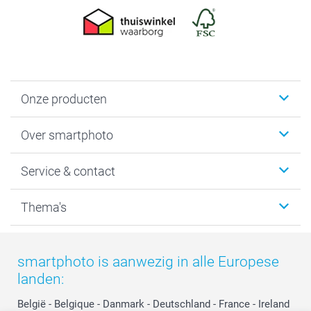
Onze producten
Foto's afdrukken
Over smartphoto
Fotoboeken
Wanddecoratie
smartphoto
Service & contact
Fotocadeaus
Vacatures
Kalenders & agenda's
Sitemap
Service & Contact
Thema's
Kaarten
Bestelproces
Tevredenheidsgarantie
Voorwaarden
Mijn account
Kerst
Herroepingsrecht
Mijn orderstatus
Baby
smartphoto is aanwezig in alle Europese
Privacy
smartbonus
Moederdag
landen:
Cookiebeleid
smartfriends
Vaderdag
Reviews
service@smartphoto.nl
Huwelijk
België
-
Belgique
-
Danmark
-
Deutschland
-
France
-
Ireland