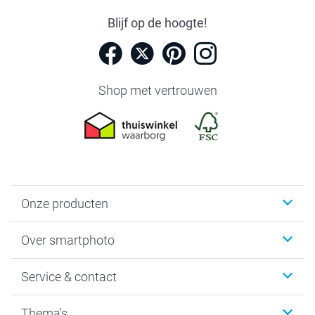
Blijf op de hoogte!
Shop met vertrouwen
Onze producten
Foto's afdrukken
Over smartphoto
Fotoboeken
Wanddecoratie
smartphoto
Service & contact
Fotocadeaus
Vacatures
Kalenders & agenda's
Sitemap
Service & Contact
Thema's