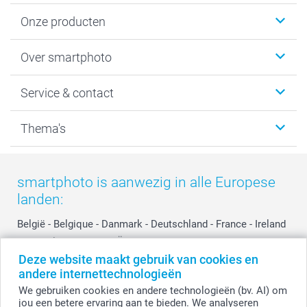
Onze producten
Foto's afdrukken
Over smartphoto
Fotoboeken
Wanddecoratie
smartphoto
Service & contact
Fotocadeaus
Vacatures
Kalenders & agenda's
Sitemap
Service & Contact
Thema's
Kaarten
Bestelproces
Tevredenheidsgarantie
Voorwaarden
Mijn account
Kerst
Herroepingsrecht
Mijn orderstatus
Baby
smartphoto is aanwezig in alle Europese
Privacy
smartbonus
Moederdag
landen:
Cookiebeleid
smartfriends
Vaderdag
Reviews
service@smartphoto.nl
Huwelijk
België
-
Belgique
-
Danmark
-
Deutschland
-
France
-
Ireland
Prijslijst
Affiliate partnerprogramma
-
Nederland
-
Norge
-
Österreich
-
Schweiz
-
Suisse
-
Deze website maakt gebruik van cookies en
Investor Relations
Partnerships
Switzerland
-
Suomi
-
Sverige
-
United Kingdom
-
andere internettechnologieën
Other Countries
Influencer partnerprogramma
We gebruiken cookies en andere technologieën (bv. AI) om
jou een betere ervaring aan te bieden. We analyseren