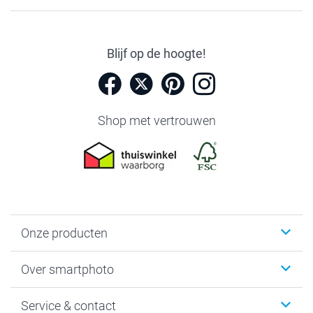
Blijf op de hoogte!
Shop met vertrouwen
Onze producten
Foto's afdrukken
Over smartphoto
Fotoboeken
Wanddecoratie
smartphoto
Service & contact
Fotocadeaus
Vacatures