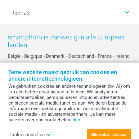
Kalenders & agenda's
Sitemap
Service & Contact
Thema's
Kaarten
Bestelproces
Tevredenheidsgarantie
Voorwaarden
Mijn account
Kerst
Herroepingsrecht
Mijn orderstatus
Baby
smartphoto is aanwezig in alle Europese
Privacy
smartbonus
Moederdag
landen:
Cookiebeleid
smartfriends
Vaderdag
Reviews
service@smartphoto.nl
Huwelijk
België
-
Belgique
-
Danmark
-
Deutschland
-
France
-
Ireland
Prijslijst
Affiliate partnerprogramma
-
Nederland
-
Norge
-
Österreich
-
Schweiz
-
Suisse
-
Deze website maakt gebruik van cookies en
Investor Relations
Partnerships
Switzerland
-
Suomi
-
Sverige
-
United Kingdom
-
andere internettechnologieën
Other Countries
Influencer partnerprogramma
We gebruiken cookies en andere technologieën (bv. AI) om
jou een betere ervaring aan te bieden. We analyseren
websitebezoeken, personaliseren inhoud en advertenties
Alle prijzen zijn in EURO (€) inclusief BTW en exclusief verzendkosten.
en bieden sociale media functies aan. We delen bepaalde
informatie over websitegebruik met onze analytische -,
sociale media - en advertentiepartners. Je kan meer
nalezen over ons cookiebeleid
hier
.
© smartphoto group. Alle rechten voorbehouden.
Disclaimer
Cookies instellen
Alle cookies toestaan