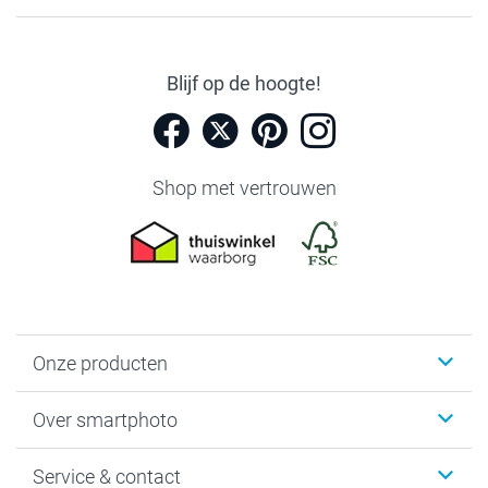
Blijf op de hoogte!
Shop met vertrouwen
Onze producten
Foto's afdrukken
Over smartphoto
Fotoboeken
Wanddecoratie
smartphoto
Service & contact
Fotocadeaus
Vacatures