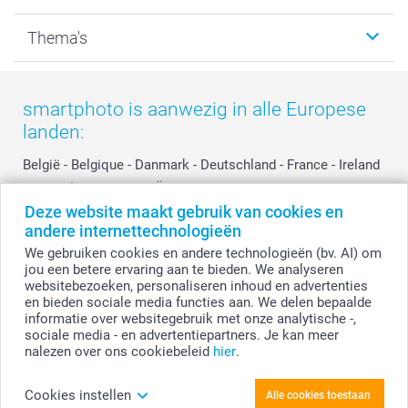
Kalenders & agenda's
Sitemap
Service & Contact
Thema's
Kaarten
Bestelproces
Tevredenheidsgarantie
Voorwaarden
Mijn account
Kerst
Herroepingsrecht
Mijn orderstatus
Baby
smartphoto is aanwezig in alle Europese
Privacy
smartbonus
Moederdag
landen:
Cookiebeleid
smartfriends
Vaderdag
Reviews
service@smartphoto.nl
Huwelijk
België
-
Belgique
-
Danmark
-
Deutschland
-
France
-
Ireland
Prijslijst
Affiliate partnerprogramma
-
Nederland
-
Norge
-
Österreich
-
Schweiz
-
Suisse
-
Deze website maakt gebruik van cookies en
Investor Relations
Partnerships
Switzerland
-
Suomi
-
Sverige
-
United Kingdom
-
andere internettechnologieën
Other Countries
Influencer partnerprogramma
We gebruiken cookies en andere technologieën (bv. AI) om
jou een betere ervaring aan te bieden. We analyseren
websitebezoeken, personaliseren inhoud en advertenties
Alle prijzen zijn in EURO (€) inclusief BTW en exclusief verzendkosten.
en bieden sociale media functies aan. We delen bepaalde
informatie over websitegebruik met onze analytische -,
sociale media - en advertentiepartners. Je kan meer
nalezen over ons cookiebeleid
hier
.
© smartphoto group. Alle rechten voorbehouden.
Disclaimer
Cookies instellen
Alle cookies toestaan