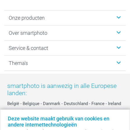
Onze producten
Foto's afdrukken
Over smartphoto
Fotoboeken
Wanddecoratie
smartphoto
Service & contact
Fotocadeaus
Vacatures
Kalenders & agenda's
Sitemap
Service & Contact
Thema's
Kaarten
Bestelproces
Tevredenheidsgarantie
Voorwaarden
Mijn account
Kerst
Herroepingsrecht
Mijn orderstatus
Baby
smartphoto is aanwezig in alle Europese
Privacy
smartbonus
Moederdag
landen:
Cookiebeleid
smartfriends
Vaderdag
Reviews
service@smartphoto.nl
Huwelijk
België
-
Belgique
-
Danmark
-
Deutschland
-
France
-
Ireland
Prijslijst
Affiliate partnerprogramma
-
Nederland
-
Norge
-
Österreich
-
Schweiz
-
Suisse
-
Deze website maakt gebruik van cookies en
Investor Relations
Partnerships
Switzerland
-
Suomi
-
Sverige
-
United Kingdom
-
andere internettechnologieën
Other Countries
Influencer partnerprogramma