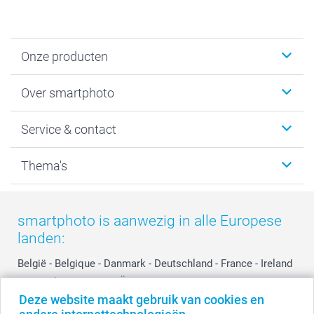
Onze producten
Foto's afdrukken
Over smartphoto
Fotoboeken
Wanddecoratie
smartphoto
Service & contact
Fotocadeaus
Vacatures
Kalenders & agenda's
Sitemap
Service & Contact
Thema's
Kaarten
Bestelproces
Tevredenheidsgarantie
Voorwaarden
Mijn account
Kerst
Herroepingsrecht
Mijn orderstatus
Baby
smartphoto is aanwezig in alle Europese
Privacy
smartbonus
Moederdag
landen:
Cookiebeleid
smartfriends
Vaderdag
Reviews
service@smartphoto.nl
Huwelijk
België
-
Belgique
-
Danmark
-
Deutschland
-
France
-
Ireland
Prijslijst
Affiliate partnerprogramma
-
Nederland
-
Norge
-
Österreich
-
Schweiz
-
Suisse
-
Deze website maakt gebruik van cookies en
Investor Relations
Partnerships
Switzerland
-
Suomi
-
Sverige
-
United Kingdom
-