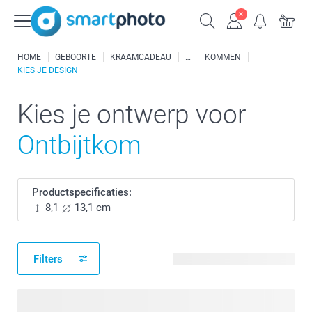
HOME
GEBOORTE
KRAAMCADEAU
KOMMEN
KIES JE DESIGN
Kies je ontwerp voor
Ontbijtkom
Productspecificaties:
8,1
13,1 cm
Filters
47 beschikbare ontwerpen