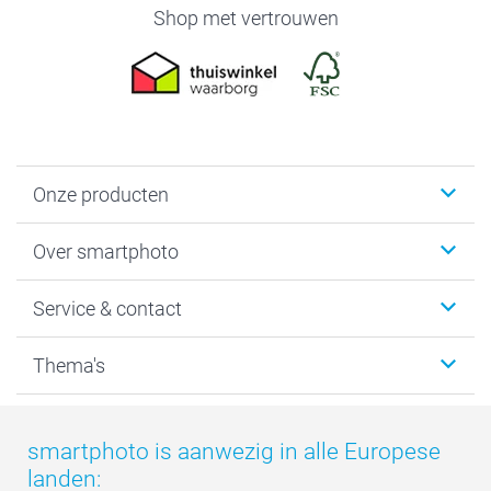
Shop met vertrouwen
Onze producten
Foto's afdrukken
Over smartphoto
Fotoboeken
Wanddecoratie
smartphoto
Service & contact
Fotocadeaus
Vacatures
Kalenders & agenda's
Sitemap
Service & Contact
Thema's
Kaarten
Bestelproces
Tevredenheidsgarantie
Voorwaarden
Mijn account
Kerst
Herroepingsrecht
Mijn orderstatus
Baby
smartphoto is aanwezig in alle Europese
Privacy
smartbonus
Moederdag
landen:
Cookiebeleid
smartfriends
Vaderdag