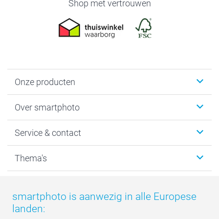
Shop met vertrouwen
Onze producten
Foto's afdrukken
Over smartphoto
Fotoboeken
Wanddecoratie
smartphoto
Service & contact
Fotocadeaus
Vacatures
Kalenders & agenda's
Sitemap
Service & Contact
Thema's
Kaarten
Bestelproces
Tevredenheidsgarantie
Voorwaarden
Mijn account
Kerst
Herroepingsrecht
Mijn orderstatus
Baby
smartphoto is aanwezig in alle Europese
Privacy
smartbonus
Moederdag
landen:
Cookiebeleid
smartfriends
Vaderdag