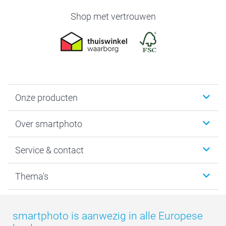
Shop met vertrouwen
Onze producten
Foto's afdrukken
Over smartphoto
Fotoboeken
Wanddecoratie
smartphoto
Service & contact
Fotocadeaus
Vacatures
Kalenders & agenda's
Sitemap
Service & Contact
Thema's
Kaarten
Bestelproces
Tevredenheidsgarantie
Voorwaarden
Mijn account
Kerst
Herroepingsrecht
Mijn orderstatus
Baby
smartphoto is aanwezig in alle Europese
Privacy
smartbonus
Moederdag