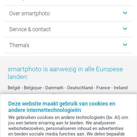
Foto's afdrukken
Over smartphoto
Fotoboeken
Wanddecoratie
smartphoto
Service & contact
Fotocadeaus
Vacatures
Kalenders & agenda's
Sitemap
Service & Contact
Thema's
Kaarten
Bestelproces
Tevredenheidsgarantie
Voorwaarden
Mijn account
Kerst
Herroepingsrecht
Mijn orderstatus
Baby
smartphoto is aanwezig in alle Europese
Privacy
smartbonus
Moederdag
landen:
Cookiebeleid
smartfriends
Vaderdag
Reviews
service@smartphoto.nl
Huwelijk
België
-
Belgique
-
Danmark
-
Deutschland
-
France
-
Ireland
Prijslijst
Affiliate partnerprogramma
-
Nederland
-
Norge
-
Österreich
-
Schweiz
-
Suisse
-
Deze website maakt gebruik van cookies en
Investor Relations
Partnerships
Switzerland
-
Suomi
-
Sverige
-
United Kingdom
-
andere internettechnologieën
Other Countries
Influencer partnerprogramma
We gebruiken cookies en andere technologieën (bv. AI) om
jou een betere ervaring aan te bieden. We analyseren
websitebezoeken, personaliseren inhoud en advertenties
Alle prijzen zijn in EURO (€) inclusief BTW en exclusief verzendkosten.
en bieden sociale media functies aan. We delen bepaalde