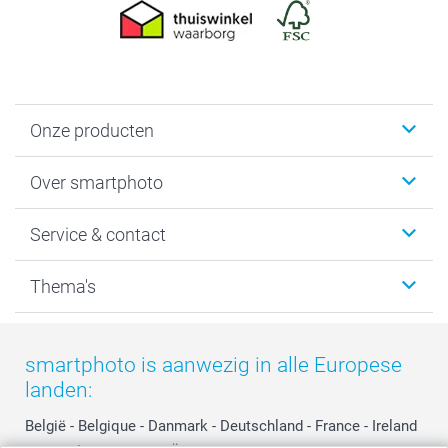
Onze producten
Foto's afdrukken
Over smartphoto
Fotoboeken
Wanddecoratie
smartphoto
Service & contact
Fotocadeaus
Vacatures
Kalenders & agenda's
Sitemap
Service & Contact
Thema's
Kaarten
Bestelproces
Tevredenheidsgarantie
Voorwaarden
Mijn account
Kerst
Herroepingsrecht
Mijn orderstatus
Baby
smartphoto is aanwezig in alle Europese
Privacy
smartbonus
Moederdag
landen:
Cookiebeleid
smartfriends
Vaderdag
Reviews
service@smartphoto.nl
Huwelijk
België
-
Belgique
-
Danmark
-
Deutschland
-
France
-
Ireland