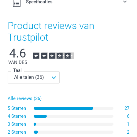
Specificaties
Product reviews van
Trustpilot
4.6
VAN DE
5
Taal
Alle reviews (36)
5 Sterren
27
4 Sterren
6
3 Sterren
1
2 Sterren
2