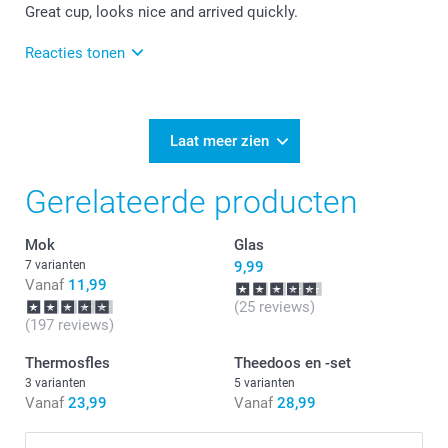
Great cup, looks nice and arrived quickly.
Reacties tonen
29-10-2024
11:19
Thank you for your review. How nice to hear that you
Laat meer zien
are so happy with the magical mug. This is certainly
also a very nice product to give as a gift to
Gerelateerde producten
someone. Maybe see you next time!
Mok
Glas
7 varianten
9,99
Vanaf
11,99
(25 reviews)
(197 reviews)
Thermosfles
Theedoos en -set
3 varianten
5 varianten
Vanaf
23,99
Vanaf
28,99