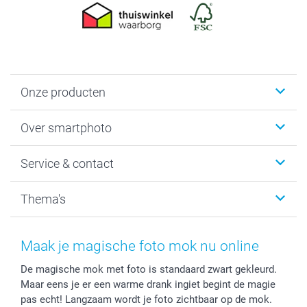
Onze producten
Foto's afdrukken
Over smartphoto
Fotoboeken
Wanddecoratie
smartphoto
Service & contact
Fotocadeaus
Vacatures
Kalenders & agenda's
Sitemap
Service & Contact
Thema's
Kaarten
Bestelproces
Tevredenheidsgarantie
Voorwaarden
Mijn account
Kerst
Herroepingsrecht
Mijn orderstatus
Baby
Maak je magische foto mok nu online
Privacy
smartbonus
Moederdag
De magische mok met foto is standaard zwart gekleurd.
Cookiebeleid
smartfriends
Vaderdag
Maar eens je er een warme drank ingiet begint de magie
Reviews
service@smartphoto.nl
Huwelijk
pas echt! Langzaam wordt je foto zichtbaar op de mok.