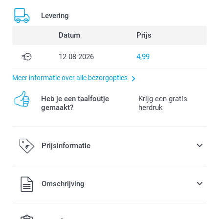
Levering
Datum
Prijs
12-08-2026
4,99
Meer informatie over alle bezorgopties
Heb je een taalfoutje
Krijg een gratis
gemaakt?
herdruk
Prijsinformatie
Alle prijzen zijn in EURO (€) inclusief BTW en exclusief
Omschrijving
verzendkosten.