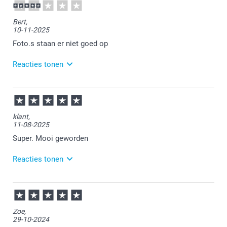
13:24
Bedankt voor je review. Erg leuk om te horen dat je
Bert,
een kerstcadeau hebt gemaakt bij ons. Veel plezier
10-11-2025
met het geven van dit leuke cadeau!
Foto.s staan er niet goed op
Reacties tonen
11-11-2025
13:07
Bedankt voor je review. Vervelend om te horen dat je
klant,
niet tevreden bent over je bestelling. Onze
11-08-2025
klantenservice heeft je een berichtje gestuurd om
met je mee te kijken naar een passende oplossing
Super. Mooi geworden
Reacties tonen
12-08-2025
14:47
Bedankt voor je review. Wat leuk dat je bij ons een
Zoe,
mok hebt gemaakt! Heel veel plezier ervan en
29-10-2024
wellicht tot een volgende keer.