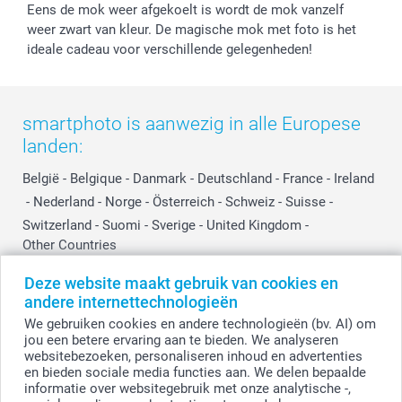
Prijslijst
Affiliate partnerprogramma
Eens de mok weer afgekoelt is wordt de mok vanzelf
Investor Relations
Partnerships
weer zwart van kleur. De magische mok met foto is het
ideale cadeau voor verschillende gelegenheden!
Influencer partnerprogramma
smartphoto is aanwezig in alle Europese
landen:
België
-
Belgique
-
Danmark
-
Deutschland
-
France
-
Ireland
-
Nederland
-
Norge
-
Österreich
-
Schweiz
-
Suisse
-
Switzerland
-
Suomi
-
Sverige
-
United Kingdom
-
Other Countries
Deze website maakt gebruik van cookies en
andere internettechnologieën
Alle prijzen zijn in EURO (€) inclusief BTW en exclusief verzendkosten.
We gebruiken cookies en andere technologieën (bv. AI) om
jou een betere ervaring aan te bieden. We analyseren
websitebezoeken, personaliseren inhoud en advertenties
en bieden sociale media functies aan. We delen bepaalde
© smartphoto group. Alle rechten voorbehouden.
Disclaimer
informatie over websitegebruik met onze analytische -,