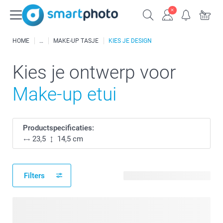
HOME
MAKE-UP TASJE
KIES JE DESIGN
Kies je ontwerp voor
Make-up etui
Productspecificaties:
23,5
14,5 cm
Filters
11 beschikbare ontwerpen