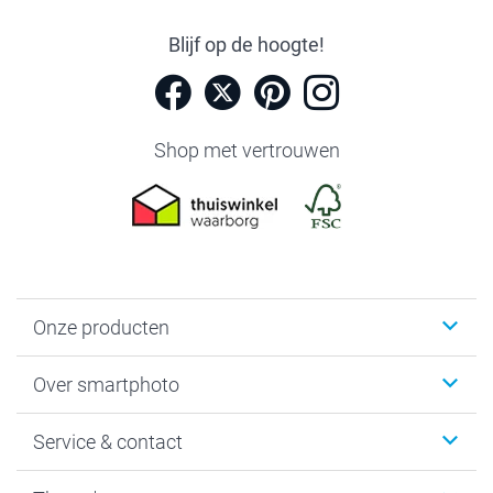
Blijf op de hoogte!
Shop met vertrouwen
Onze producten
Foto's afdrukken
Over smartphoto
Fotoboeken
Wanddecoratie
smartphoto
Service & contact
Fotocadeaus
Vacatures
Kalenders & agenda's
Sitemap
Service & Contact