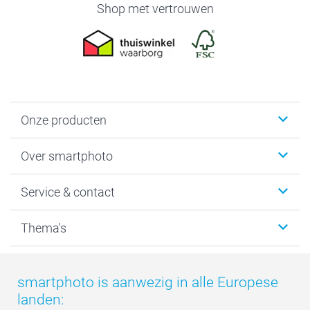
Shop met vertrouwen
Onze producten
Foto's afdrukken
Over smartphoto
Fotoboeken
Wanddecoratie
smartphoto
Service & contact
Fotocadeaus
Vacatures
Kalenders & agenda's
Sitemap
Service & Contact
Thema's
Kaarten
Bestelproces
Tevredenheidsgarantie
Voorwaarden
Mijn account
Kerst
Herroepingsrecht
Mijn orderstatus
Baby
smartphoto is aanwezig in alle Europese
Privacy
smartbonus
Moederdag
landen:
Cookiebeleid
smartfriends
Vaderdag