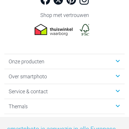
Shop met vertrouwen
Onze producten
Foto's afdrukken
Over smartphoto
Fotoboeken
Wanddecoratie
smartphoto
Service & contact
Fotocadeaus
Vacatures
Kalenders & agenda's
Sitemap
Service & Contact
Thema's
Kaarten
Bestelproces
Tevredenheidsgarantie
Voorwaarden
Mijn account
Kerst
Herroepingsrecht
Mijn orderstatus
Baby