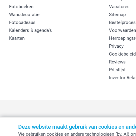
Fotoboeken
Vacatures
Wanddecoratie
Sitemap
Fotocadeaus
Bestelproces
Kalenders & agenda's
Voorwaarden
Kaarten
Herroepingsr
Privacy
Cookiebeleid
Reviews
Prijslijst
Investor Rela
Deze website maakt gebruik van cookies en and
België
-
Belgique
-
Danmark
-
Deutschland
-
France
-
Ir
We gebruiken cookies en andere technologieën (bv. AI) om