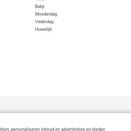
Baby
Moederdag
Vaderdag
Huwelijk
:
nd
-
Suomi
-
Sverige
-
United Kingdom
-
Other Countries
eken, personaliseren inhoud en advertenties en bieden