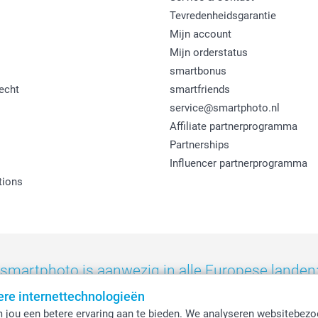
Tevredenheidsgarantie
Mijn account
Mijn orderstatus
smartbonus
echt
smartfriends
service@smartphoto.nl
Affiliate partnerprogramma
Partnerships
Influencer partnerprogramma
tions
smartphoto is aanwezig in alle Europese landen
ere internettechnologieën
eland
-
Nederland
-
Norge
-
Österreich
-
Schweiz
-
Suisse
-
Switzerla
 jou een betere ervaring aan te bieden. We analyseren websitebezo