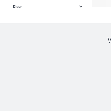
Illustratie (5)
Kleur
Typografisch (3)