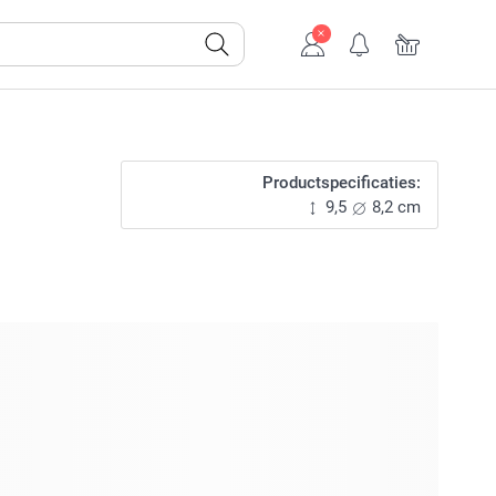
Productspecificaties:
9,5
8,2 cm